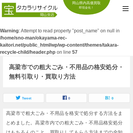
岡山県内高価買取
即現金化！
Warning
: Attempt to read property "post_name" on null in
/home/sno-man/okayama-rec-
kaitori.net/public_html/wp/wp-content/themes/takara-
recycle-child/header.php
on line
57
高梁市での粗大ごみ・不用品の格安処分・
無料引取り・買取り方法
Tweet
0
0
高梁市で粗大ごみ・不用品を格安で処分する方法をま
とめました。高梁市内での粗大ごみ・不用品格安処分
はもちろんのこと、買取りしてもらう方法までの全知